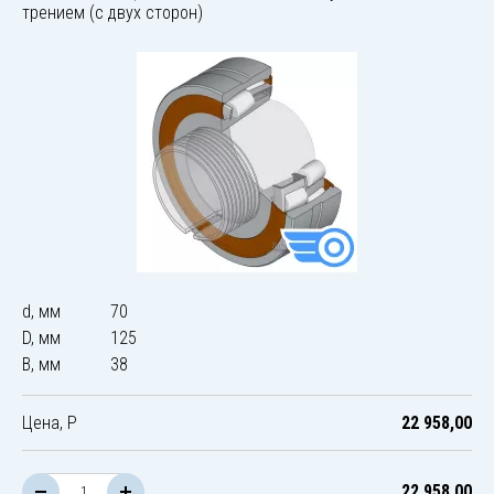
трением (с двух сторон)
d, мм
70
D, мм
125
B, мм
38
Цена, Р
22 958,00
22 958,00