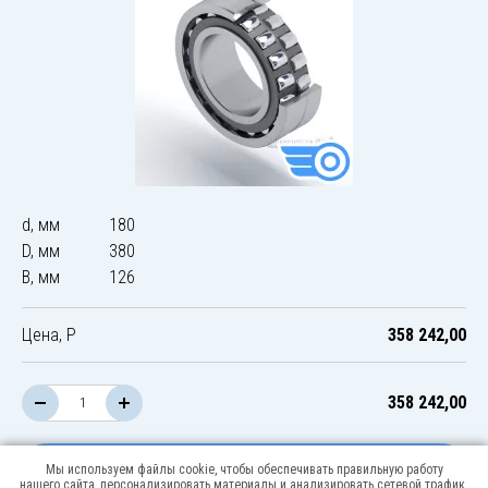
d, мм
180
D, мм
380
B, мм
126
Цена, Р
358 242,00
358 242,00
В корзину
Мы используем файлы cookie, чтобы обеспечивать правильную работу
нашего сайта, персонализировать материалы и анализировать сетевой трафик.