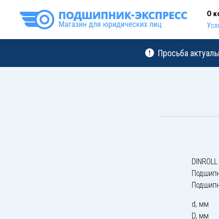
О к
Усл
Просьба актуаль
DINROLL
Подшипн
Подшипн
d, мм
D, мм