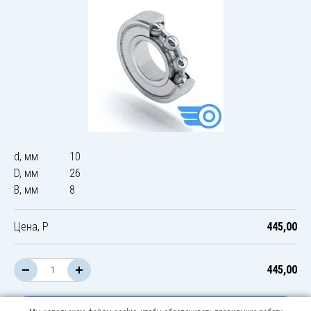
d, мм
10
D, мм
26
B, мм
8
Цена, Р
445,00
445,00
В корзину