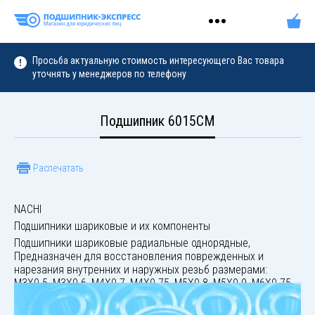
Просьба актуальную стоимость интересующего Вас товара
уточнять у менеджеров по телефону
Подшипник 6015CM
Распечатать
NACHI
Подшипники шариковые и их компоненты
Подшипники шариковые радиальные однорядные,
Предназначен для восстановления поврежденных и
нарезания внутренних и наружных резьб размерами:
M3X0.5, M3X0.6, M4X0.7, M4X0.75, M5X0.8, M5X0.9, M6X0.75,
M6X1.0, M7X0.75,M7X1.0, M8X1.0, M8X1.25, M10X1.25,
M10X1.5, M12X1.5, M12X1.75, 1/8NPT27