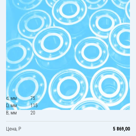
d, мм
75
D, мм
115
B, мм
20
Цена, Р
5 869,00