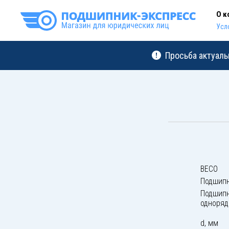
О к
Усл
Просьба актуаль
BECO
Подшипн
Подшипн
одноря
d, мм