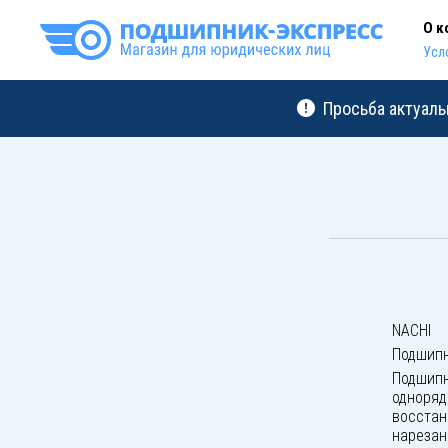
О к
Усл
Просьба актуаль
NACHI
Подшипн
Подшипн
одноряд
восстан
нарезан