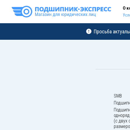
О к
Усл
Просьба актуаль
SMB
Подшипн
Подшипн
одноряд
(с двух 
размер