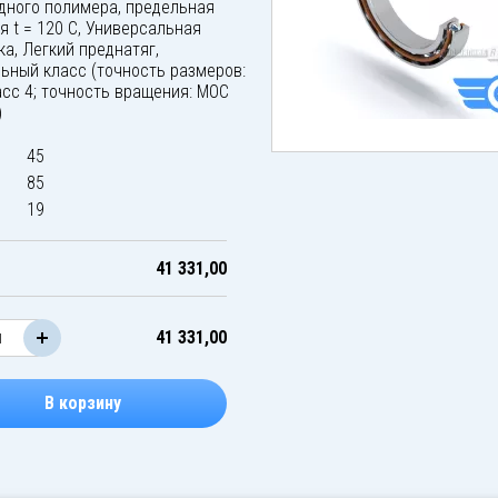
дного полимера, предельная
я t = 120 C, Универсальная
ка, Легкий преднатяг,
ьный класс (точность размеров:
сс 4; точность вращения: МОС
)
45
85
19
41 331,00
41 331,00
В корзину