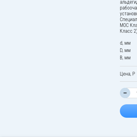
альдеги
рабооча
установ
Специал
МОС Кла
Класс 2
d, мм
D, мм
B, мм
Цена, Р