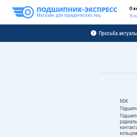
О к
Усл
Просьба актуаль
NSK
Подшипн
Подшипн
радиаль
контакт
кольцом