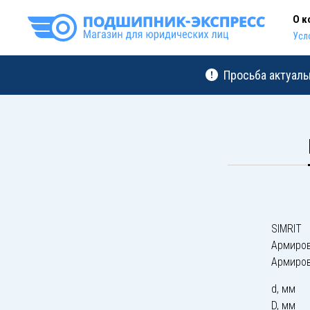
О к
Усл
Просьба актуаль
SIMRIT
Армиро
Армиро
d, мм
D, мм