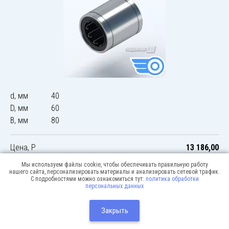
d, мм
40
D, мм
60
B, мм
80
Цена, Р
13 186,00
Мы используем файлы cookie, чтобы обеспечивать правильную работу
нашего сайта, персонализировать материалы и анализировать сетевой трафик.
С подробностями можно ознакомиться тут:
политика обработки
персональных данных
© 2026 Podshipnik-express.ru
Москва:
Разработка сайта:
Закрыть
Webway
+7(495) 640-12-51