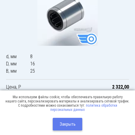
d, мм
8
D, мм
16
B, мм
25
Цена, Р
2 322,00
Мы используем файлы cookie, чтобы обеспечивать правильную работу
нашего сайта, персонализировать материалы и анализировать сетевой трафик.
С подробностями можно ознакомиться тут:
политика обработки
персональных данных
© 2026 Podshipnik-express.ru
Москва:
Разработка сайта:
Закрыть
Webway
+7(495) 640-12-51