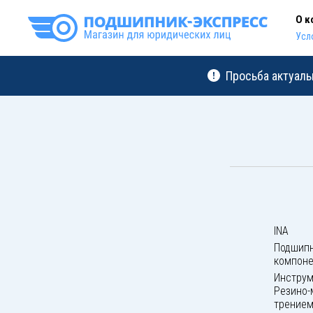
О к
Усл
Просьба актуаль
INA
Подшипн
компон
Инструм
Резино-
трением