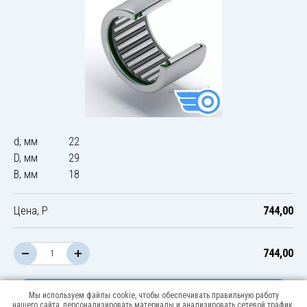
d, мм
22
D, мм
29
B, мм
18
Цена, Р
744,00
744,00
В корзину
Мы используем файлы cookie, чтобы обеспечивать правильную работу
нашего сайта, персонализировать материалы и анализировать сетевой трафик.