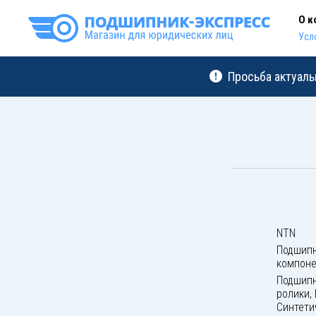
О к
Усл
Просьба актуаль
NTN
Подшипн
компон
Подшипн
ролики,
Синтети