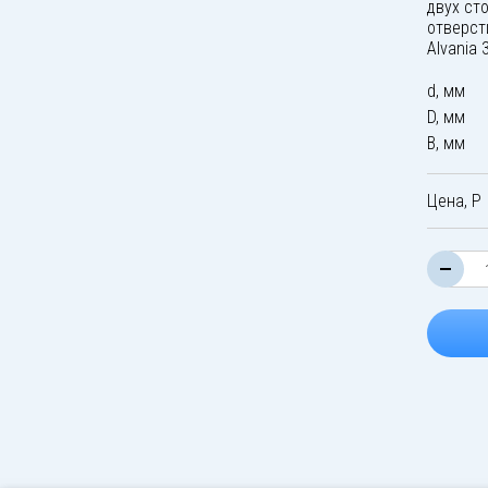
двух ст
отверст
Alvania 
d, мм
D, мм
B, мм
Цена, Р