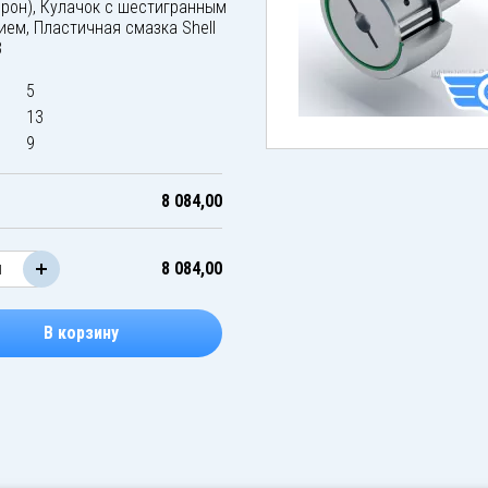
орон), Кулачок с шестигранным
ием, Пластичная смазка Shell
3
5
13
9
8 084,00
8 084,00
В корзину