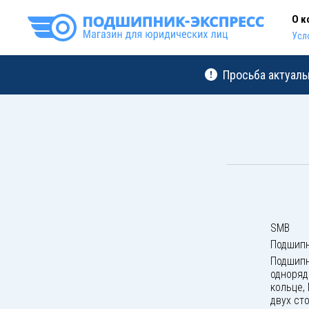
О к
Усл
Просьба актуаль
SMB
Подшипн
Подшипн
одноряд
кольце,
двух ст