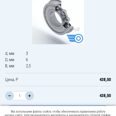
d, мм
3
D, мм
6
B, мм
2,5
Цена, Р
438,00
438,00
В корзину
Мы используем файлы cookie, чтобы обеспечивать правильную работу
нашего сайта, персонализировать материалы и анализировать сетевой трафик.