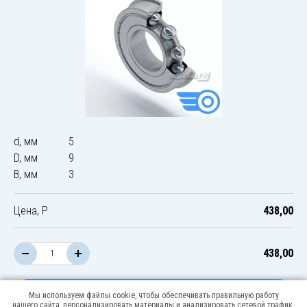
d, мм
5
D, мм
9
B, мм
3
Цена, Р
438,00
438,00
В корзину
Мы используем файлы cookie, чтобы обеспечивать правильную работу
нашего сайта, персонализировать материалы и анализировать сетевой трафик.