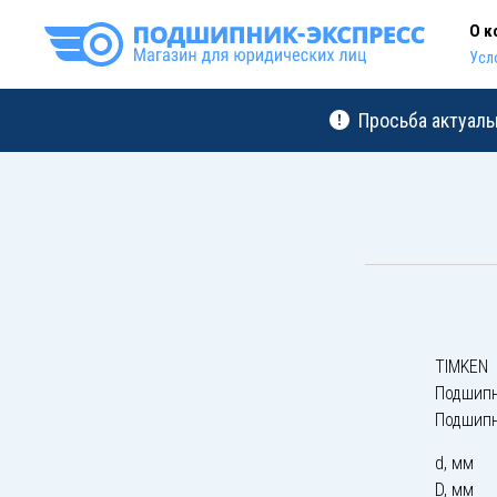
О к
Усл
Просьба актуаль
TIMKEN
Подшипн
Подшипн
d, мм
D, мм