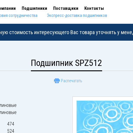
омпании
Подшипники
Поставщики
Контакты
овия сотрудничества
Экспресс-доставка подшипников
ную стоимость интересующего Вас товара уточнять у мен
Подшипник SPZ512
Распечатать
линовые
линовые
474
524