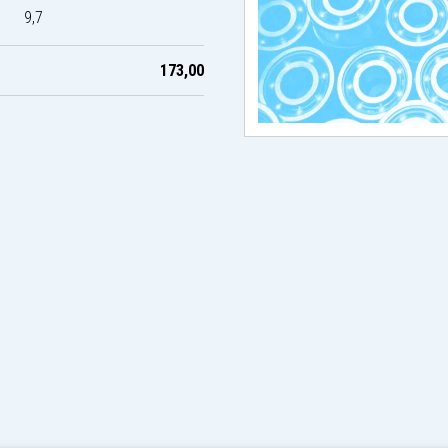
9,7
173,00