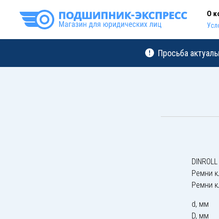
О к
Усл
Просьба актуаль
DINROLL
Ремни к
Ремни к
d, мм
D, мм