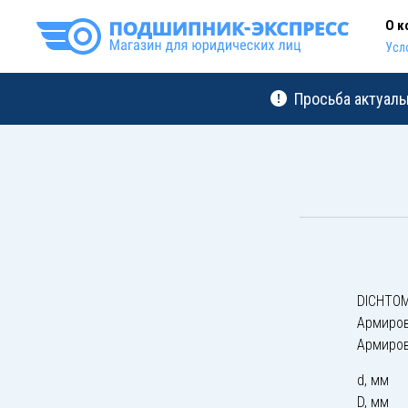
О к
Усл
Просьба актуаль
DICHTOM
Армиро
Армиро
d, мм
D, мм