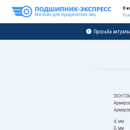
О к
Усл
Просьба актуаль
DICHTOM
Армиро
Армиро
d, мм
D, мм