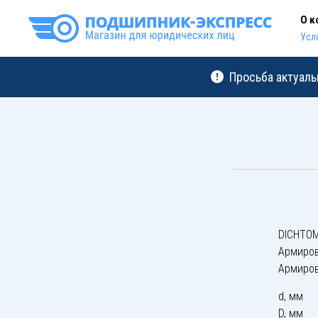
О к
Усл
Просьба актуаль
DICHTOM
Армиро
Армиро
d, мм
D, мм