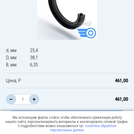
d, мм
25,4
D, мм
38,1
B, мм
6,35
Цена, Р
461,00
461,00
В корзину
Мы используем файлы cookie, чтобы обеспечивать правильную работу
нашего сайта, персонализировать материалы и анализировать сетевой трафик.
С подробностями можно ознакомиться тут:
политика обработки
персональных данных