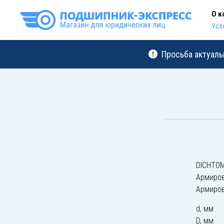
О к
Усл
Просьба актуаль
DICHTOM
Армиро
Армиро
d, мм
D, мм