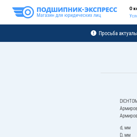
О к
Усл
Просьба актуаль
DICHTOM
Армиро
Армиро
d, мм
D, мм