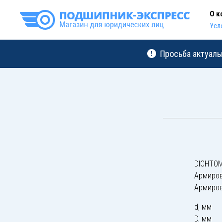
О к
Усл
Просьба актуаль
DICHTOM
Армиро
Армиро
d, мм
D, мм