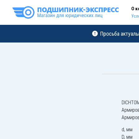
О к
Усл
Просьба актуаль
DICHTOM
Армиро
Армиро
d, мм
D, мм