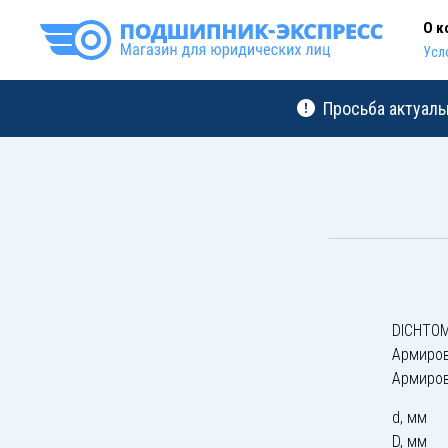
О к
Усл
Просьба актуаль
DICHTOM
Армиро
Армиро
d, мм
D, мм