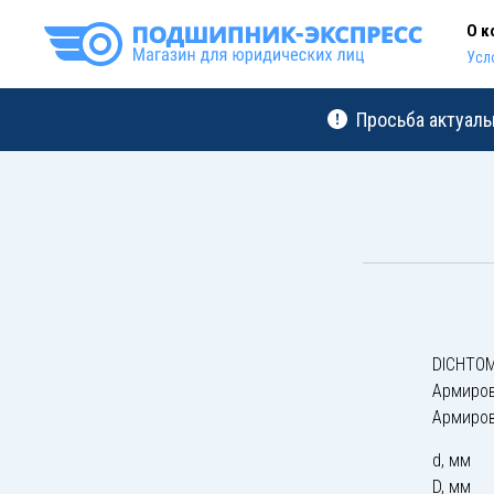
О к
Усл
Просьба актуаль
DICHTOM
Армиро
Армиро
d, мм
D, мм