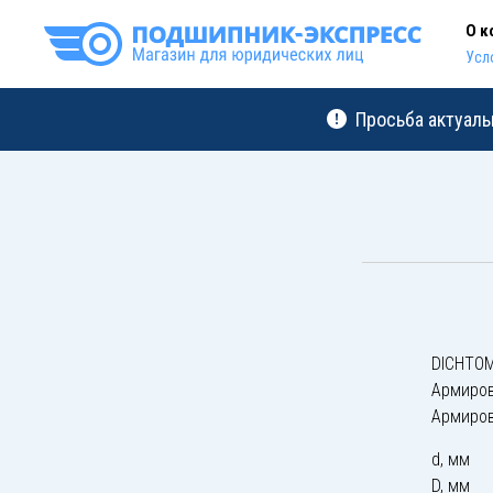
О к
Усл
Просьба актуаль
DICHTOM
Армиро
Армиро
d, мм
D, мм