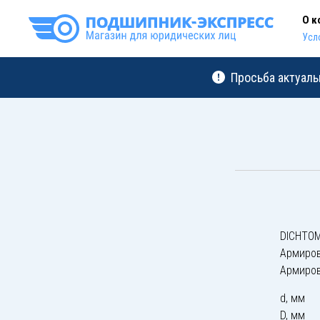
О к
Усл
Просьба актуаль
DICHTOM
Армиро
Армиро
d, мм
D, мм