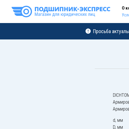
О к
Усл
Просьба актуаль
DICHTOM
Армиро
Армиро
d, мм
D, мм