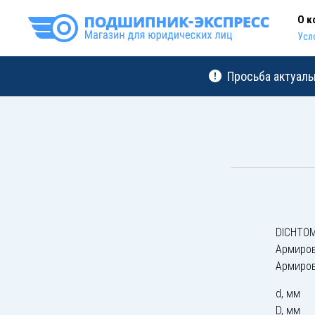
О к
Усл
Просьба актуаль
DICHTOM
Армиро
Армиро
d, мм
D, мм