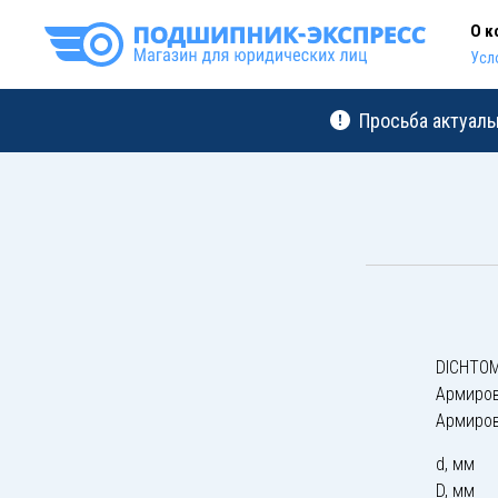
О к
Усл
Просьба актуаль
DICHTOM
Армиро
Армиро
d, мм
D, мм