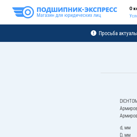
О к
Усл
Просьба актуаль
DICHTOM
Армиро
Армиро
d, мм
D, мм