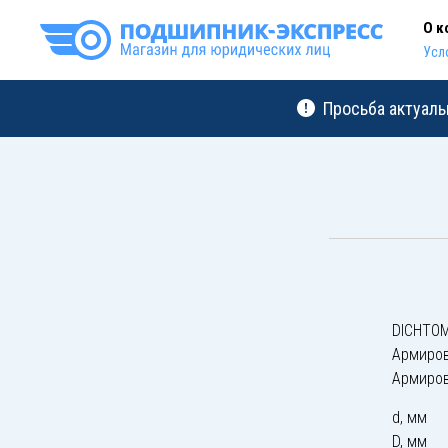
О к
Усл
Просьба актуаль
DICHTOM
Армиро
Армиро
d, мм
D, мм