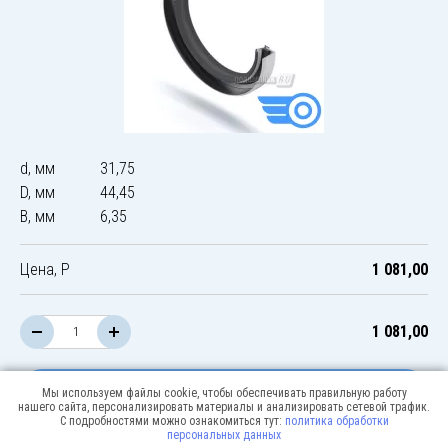
d, мм
31,75
D, мм
44,45
B, мм
6,35
Цена, Р
1 081,00
1 081,00
В корзину
Мы используем файлы cookie, чтобы обеспечивать правильную работу
нашего сайта, персонализировать материалы и анализировать сетевой трафик.
С подробностями можно ознакомиться тут:
политика обработки
персональных данных